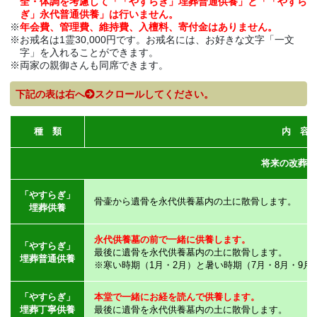
全・体調を考慮して「「やすらぎ」埋葬普通供養」と「「やすら
ぎ」永代普通供養」は行いません。
年会費、管理費、維持費、入檀料、寄付金はありません。
お戒名は1霊30,000円です。お戒名には、お好きな文字「一文
字」を入れることができます。
両家の親御さんも同席できます。
下記の表は右へ
スクロールしてください。
種 類
内 容
将来の改葬は
「やすらぎ」
骨壷から遺骨を永代供養墓内の土に散骨します。
埋葬供養
永代供養墓の前で一緒に供養します。
「やすらぎ」
最後に遺骨を永代供養墓内の土に散骨します。
埋葬普通供養
※寒い時期（1月・2月）と暑い時期（7月・8月・9
「やすらぎ」
本堂で一緒にお経を読んで供養します。
埋葬丁寧供養
最後に遺骨を永代供養墓内の土に散骨します。