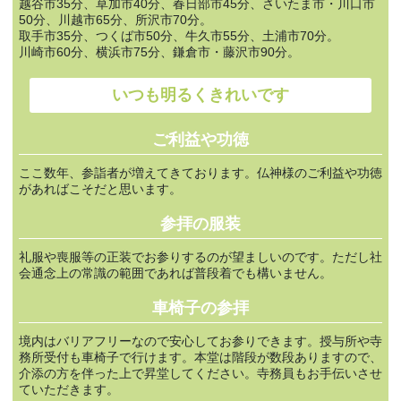
越谷市35分、草加市40分、春日部市45分、さいたま市・川口市
50分、川越市65分、所沢市70分。
取手市35分、つくば市50分、牛久市55分、土浦市70分。
川崎市60分、横浜市75分、鎌倉市・藤沢市90分。
いつも明るくきれいです
ご利益や功徳
ここ数年、参詣者が増えてきております。仏神様のご利益や功徳
があればこそだと思います。
参拝の服装
礼服や喪服等の正装でお参りするのが望ましいのです。ただし社
会通念上の常識の範囲であれば普段着でも構いません。
車椅子の参拝
境内はバリアフリーなので安心してお参りできます。授与所や寺
務所受付も車椅子で行けます。本堂は階段が数段ありますので、
介添の方を伴った上で昇堂してください。寺務員もお手伝いさせ
ていただきます。