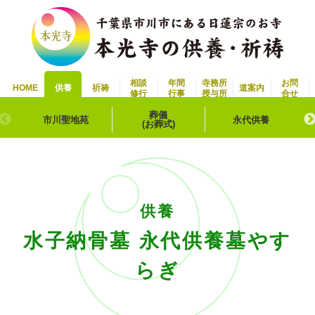
相談
年間
寺務所
お問
HOME
供養
祈祷
道案内
修行
行事
授与所
合せ
葬儀
市川聖地苑
永代供養
(お葬式)
供養
水子納骨墓 永代供養墓やす
らぎ