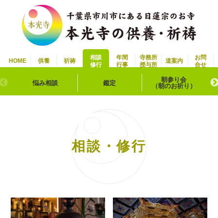
相談
年間
寺務所
お問
HOME
供養
祈祷
道案内
修行
行事
授与所
合せ
朝参り会
悩み相談
鑑定
（朝のお祈り）
相談・修行