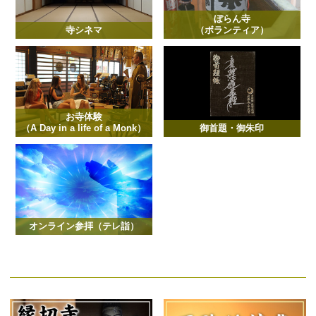
ぼらん寺
寺シネマ
（ボランティア）
お寺体験
（A Day in a life of a Monk）
御首題・御朱印
オンライン参拝（テレ詣）