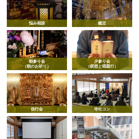
悩み相談
鑑定
朝参り会
夕参り会
（朝のお祈り）
（瞑想と唱題行）
信行会
寺社コン