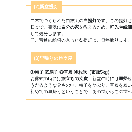
(2)新盆提灯
白木でつくられた白紋天の
白提灯
です。この提灯は
日
まで、霊魂に
自分の家
を教えるため、
軒先や縁側
して処分します。
尚、普通の絵柄の入った盆提灯は、毎年飾ります。
(3)里帰りの旅支度
①帽子 ②扇子 ③草履 ④お米（市販5kg）
お葬式の時には
旅立ちの支度
、新盆の時には
里帰り
うだるような暑さの中、帽子をかぶり、草履を履い
初めての里帰りということで、あの世からこの世へ