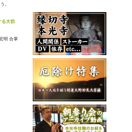
ょう。
する大切
宏明 合掌