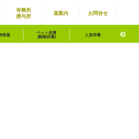
寺務所
道案内
お問
合せ
授与所
ペット供養
納骨墓
人形供養
浄霊
(動物供養)