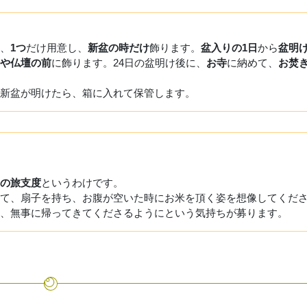
、
1つ
だけ用意し、
新盆の時だけ
飾ります。
盆入りの1日
から
盆明け
や仏壇の前
に飾ります。24日の盆明け後に、
お寺
に納めて、
お焚
新盆が明けたら、箱に入れて保管します。
の旅支度
というわけです。
て、扇子を持ち、お腹が空いた時にお米を頂く姿を想像してくだ
、無事に帰ってきてくださるようにという気持ちが募ります。