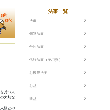
法事一覧
法事
個別法事
合同法事
代行法事（卒塔婆）
お彼岸法要
お盆
味を持つ大
この大切な
新盆
故人様との