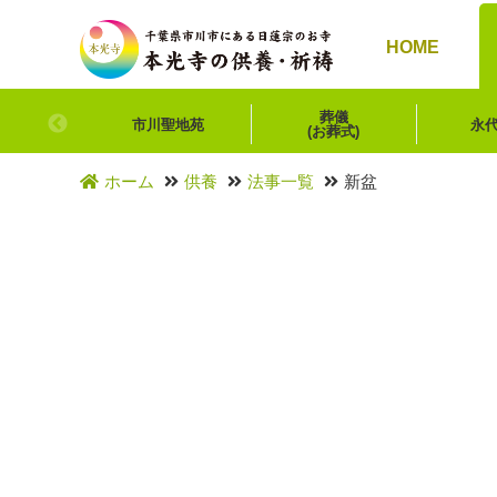
HOME
葬儀
市川聖地苑
永
(お葬式)
ホーム
供養
法事一覧
新盆