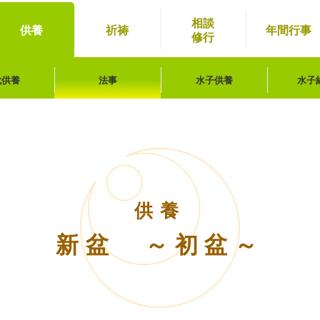
相談
供養
祈祷
年間
行事
修行
代供養
法事
水子供養
水子
供養
新盆 ～初盆～