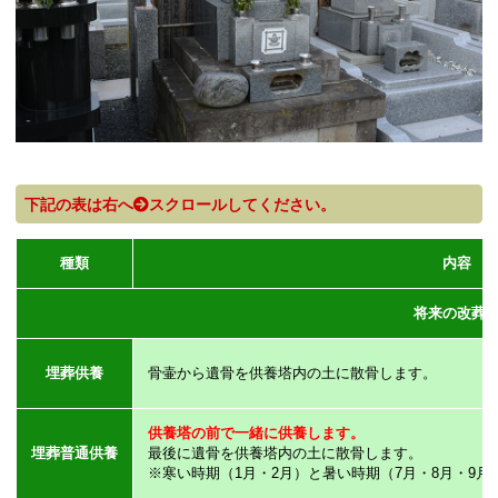
下記の表は右へ
スクロールしてください。
種類
内容
将来の改葬
埋葬供養
骨壷から遺骨を供養塔内の土に散骨します。
供養塔の前で一緒に供養します。
埋葬普通供養
最後に遺骨を供養塔内の土に散骨します。
※寒い時期（1月・2月）と暑い時期（7月・8月・9