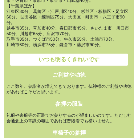
市・佐倉市・市原市・東金市・山武郡40分。
【千葉県ほか】
江東区30分、葛飾区・江戸川区40分、杉並区・板橋区・足立区
60分、世田谷区・練馬区75分、大田区・町田市・八王子市90
分。
越谷市35分、草加市40分、春日部市45分、さいたま市・川口市
50分、川越市65分、所沢市70分。
取手市35分、つくば市50分、牛久市55分、土浦市70分。
川崎市60分、横浜市75分、鎌倉市・藤沢市90分。
いつも明るくきれいです
ご利益や功徳
ここ数年、参詣者が増えてきております。仏神様のご利益や功徳
があればこそだと思います。
参拝の服装
礼服や喪服等の正装でお参りするのが望ましいのです。ただし社
会通念上の常識の範囲であれば普段着でも構いません。
車椅子の参拝