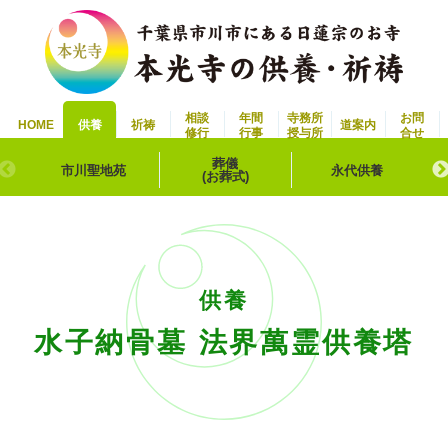
相談
年間
寺務所
お問
HOME
供養
祈祷
道案内
修行
行事
授与所
合せ
葬儀
市川聖地苑
永代供養
(お葬式)
供養
水子納骨墓 法界萬霊供養塔