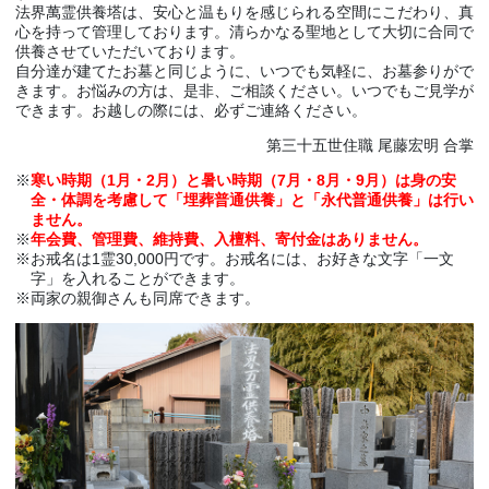
法界萬霊供養塔は、安心と温もりを感じられる空間にこだわり、真
心を持って管理しております。清らかなる聖地として大切に合同で
供養させていただいております。
自分達が建てたお墓と同じように、いつでも気軽に、お墓参りがで
きます。お悩みの方は、是非、ご相談ください。いつでもご見学が
できます。お越しの際には、必ずご連絡ください。
第三十五世住職 尾藤宏明 合掌
寒い時期（1月・2月）と暑い時期（7月・8月・9月）は身の安
全・体調を考慮して「埋葬普通供養」と「永代普通供養」は行い
ません。
年会費、管理費、維持費、入檀料、寄付金はありません。
お戒名は1霊30,000円です。お戒名には、お好きな文字「一文
字」を入れることができます。
両家の親御さんも同席できます。