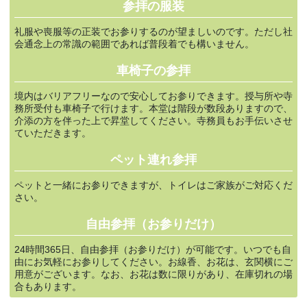
参拝の服装
礼服や喪服等の正装でお参りするのが望ましいのです。ただし社
会通念上の常識の範囲であれば普段着でも構いません。
車椅子の参拝
境内はバリアフリーなので安心してお参りできます。授与所や寺
務所受付も車椅子で行けます。本堂は階段が数段ありますので、
介添の方を伴った上で昇堂してください。寺務員もお手伝いさせ
ていただきます。
ペット連れ参拝
ペットと一緒にお参りできますが、トイレはご家族がご対応くだ
さい。
自由参拝（お参りだけ）
24時間365日、自由参拝（お参りだけ）が可能です。いつでも自
由にお気軽にお参りしてください。お線香、お花は、玄関横にご
用意がございます。なお、お花は数に限りがあり、在庫切れの場
合もあります。