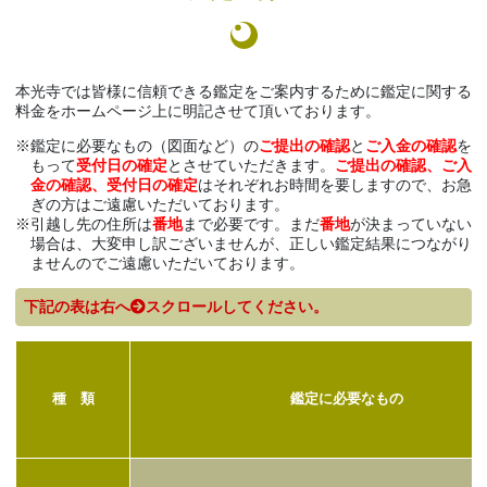
本光寺では皆様に信頼できる鑑定をご案内するために鑑定に関する
料金をホームページ上に明記させて頂いております。
鑑定に必要なもの（図面など）の
ご提出の確認
と
ご入金の確認
を
もって
受付日の確定
とさせていただきます。
ご提出の確認、ご入
金の確認、受付日の確定
はそれぞれお時間を要しますので、お急
ぎの方はご遠慮いただいております。
引越し先の住所は
番地
まで必要です。まだ
番地
が決まっていない
場合は、大変申し訳ございませんが、正しい鑑定結果につながり
ませんのでご遠慮いただいております。
下記の表は右へ
スクロールしてください。
種 類
鑑定に必要なもの