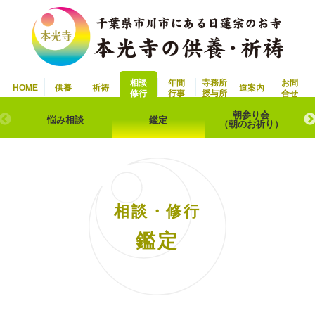
相談
年間
寺務所
お問
HOME
供養
祈祷
道案内
修行
行事
授与所
合せ
朝参り会
悩み相談
鑑定
（朝のお祈り）
相談・修行
鑑定