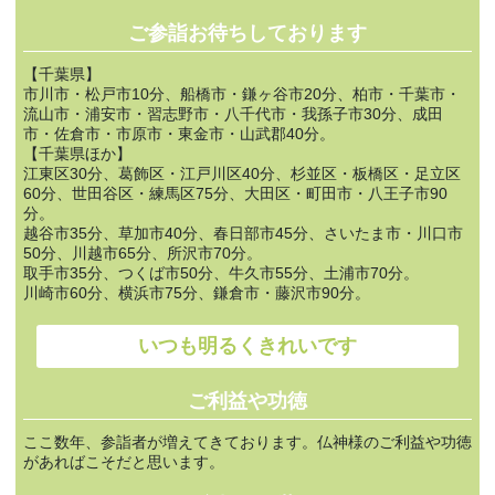
ご参詣お待ちしております
【千葉県】
市川市・松戸市10分、船橋市・鎌ヶ谷市20分、柏市・千葉市・
流山市・浦安市・習志野市・八千代市・我孫子市30分、成田
市・佐倉市・市原市・東金市・山武郡40分。
【千葉県ほか】
江東区30分、葛飾区・江戸川区40分、杉並区・板橋区・足立区
60分、世田谷区・練馬区75分、大田区・町田市・八王子市90
分。
越谷市35分、草加市40分、春日部市45分、さいたま市・川口市
50分、川越市65分、所沢市70分。
取手市35分、つくば市50分、牛久市55分、土浦市70分。
川崎市60分、横浜市75分、鎌倉市・藤沢市90分。
いつも明るくきれいです
ご利益や功徳
ここ数年、参詣者が増えてきております。仏神様のご利益や功徳
があればこそだと思います。