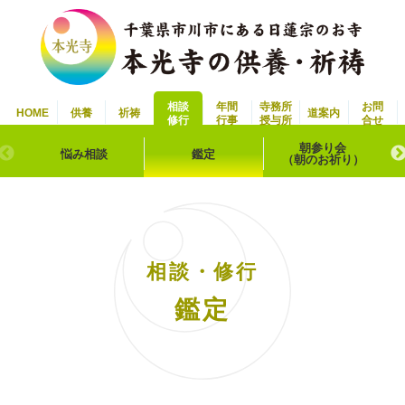
相談
年間
寺務所
お問
HOME
供養
祈祷
道案内
修行
行事
授与所
合せ
朝参り会
悩み相談
鑑定
（朝のお祈り）
相談・修行
鑑定