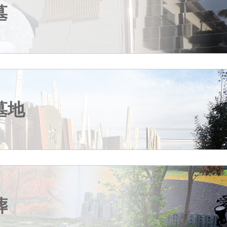
墓
墓地
葬