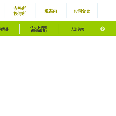
寺務所
道案内
お問
合せ
授与所
ペット供養
納骨墓
人形供養
浄霊
(動物供養)