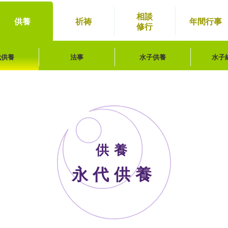
相談
供養
祈祷
年間
行事
修行
代供養
法事
水子供養
水子
供養
永代供養