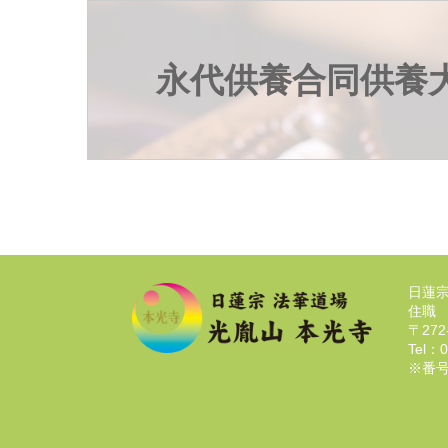
永代供養合同供養
日蓮
住職
〒27
Tel：0
※番