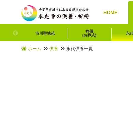
HOME
葬儀
市川聖地苑
永
(お葬式)
ホーム
供養
永代供養一覧