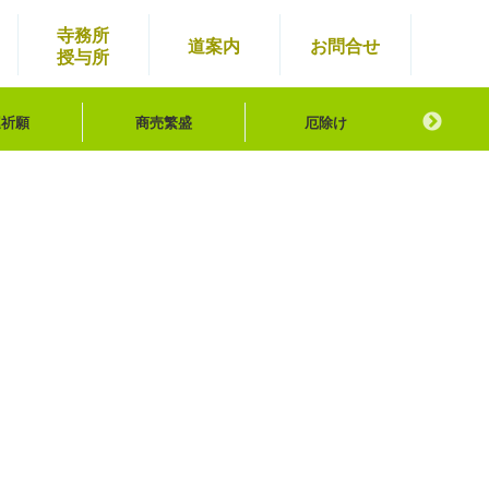
寺務所
道案内
お問
合せ
授与所
運祈願
商売繁盛
厄除け
八方
）