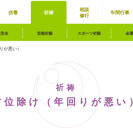
相談
供養
祈祷
年間
行事
修行
通安全
芸能祈願
スポーツ祈願
金
りが悪い）
祈祷
方位除け（年回りが悪い