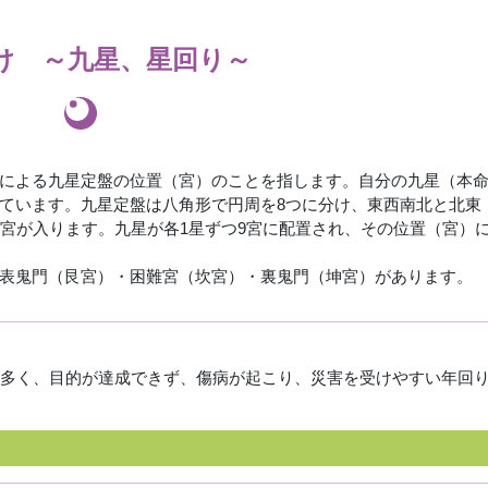
け
～九星、星回り～
による九星定盤の位置（宮）のことを指します。自分の九星（本
ています。九星定盤は八角形で円周を8つに分け、東西南北と北東
、宮が入ります。九星が各1星ずつ9宮に配置され、その位置（宮）
表鬼門（艮宮）・困難宮（坎宮）・裏鬼門（坤宮）があります。
多く、目的が達成できず、傷病が起こり、災害を受けやすい年回