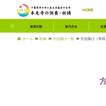
HOME
健康祈願
家内安全
交
ホーム
祈祷
方位除け一覧
方位除け（年回