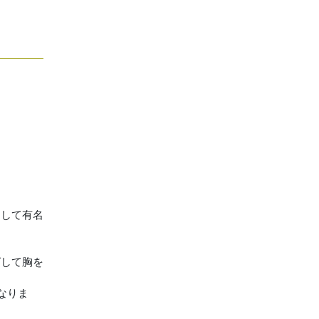
として有名
ばして胸を
になりま