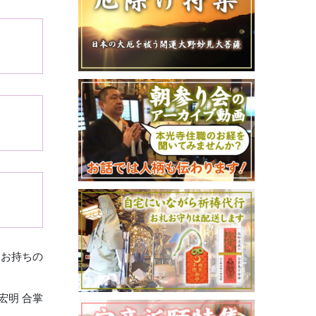
をお持ちの
宏明 合掌