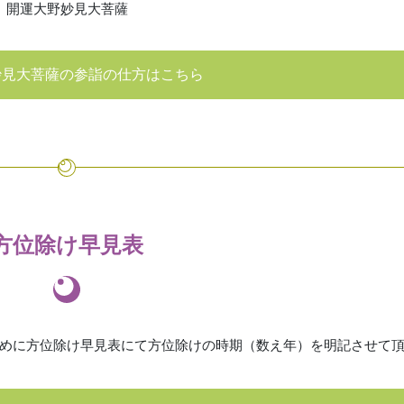
開運大野妙見大菩薩
妙見大菩薩の参詣の仕方はこちら
方位除け早見表
めに方位除け早見表にて方位除けの時期（数え年）を明記させて