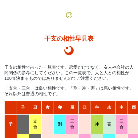
干支の相性早見表
干支の相性で占った一覧表です。恋愛だけでなく、友人や会社の人
間関係の参考にしてください。この一覧表で、人と人との相性が
100％決まるものではありませんのでご注意ください。
「支合・三合」は良い相性です。「刑・冲・害」は悪い相性です。
それ以外は普通の相性です。
子
丑
寅
卯
辰
巳
午
未
申
酉
支
三
三
子
刑
冲
害
合
合
合