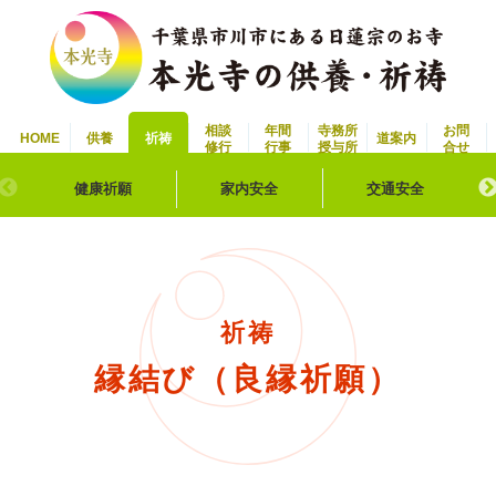
相談
年間
寺務所
お問
HOME
供養
祈祷
道案内
修行
行事
授与所
合せ
健康祈願
家内安全
交通安全
祈祷
縁結び（良縁祈願）