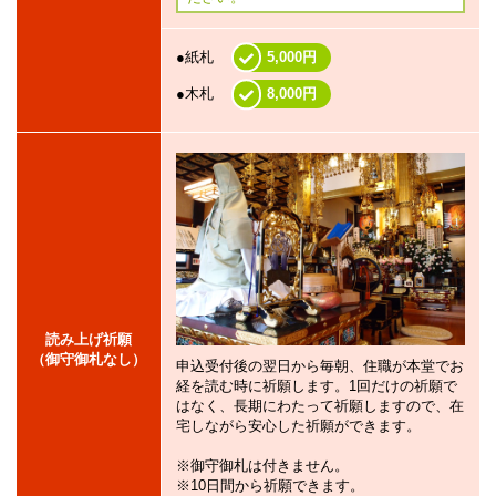
●紙札
5,000円
●木札
8,000円
読み上げ祈願
（御守御札なし）
申込受付後の翌日から毎朝、住職が本堂でお
経を読む時に祈願します。1回だけの祈願で
はなく、長期にわたって祈願しますので、在
宅しながら安心した祈願ができます。
※御守御札は付きません。
※10日間から祈願できます。