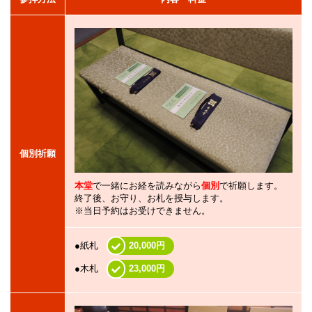
個別祈願
本堂
で一緒にお経を読みながら
個別
で祈願します。
終了後、お守り、お札を授与します。
※当日予約はお受けできません。
●紙札
20,000円
●木札
23,000円