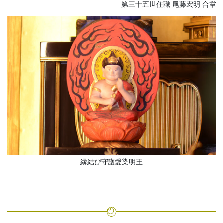
第三十五世住職 尾藤宏明 合掌
縁結び守護愛染明王