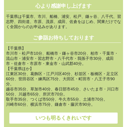
心より感謝申し上げます
千葉県は千葉市、市川、船橋、浦安、松戸、鎌ヶ谷、八千代、習
志野、四街道、市原、茂原、成田、佐倉をはじめ、関東だけでな
く全国からのお申込みがあります。
ご参詣お待ちしております
【千葉県】
市川市・松戸市10分、船橋市・鎌ヶ谷市20分、柏市・千葉市・
流山市・浦安市・習志野市・八千代市・我孫子市30分、成田
市・佐倉市・市原市・東金市・山武郡40分。
【千葉県ほか】
江東区30分、葛飾区・江戸川区40分、杉並区・板橋区・足立区
60分、世田谷区・練馬区75分、大田区・町田市・八王子市90
分。
越谷市35分、草加市40分、春日部市45分、さいたま市・川口市
50分、川越市65分、所沢市70分。
取手市35分、つくば市50分、牛久市55分、土浦市70分。
川崎市60分、横浜市75分、鎌倉市・藤沢市90分。
いつも明るくきれいです