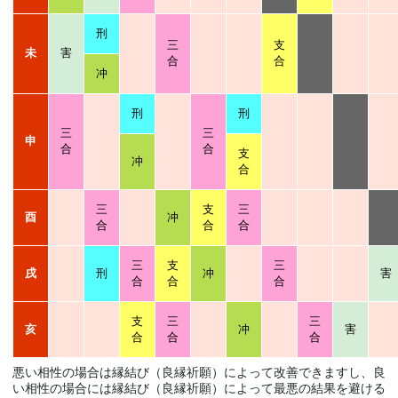
刑
三
支
未
害
合
合
冲
刑
刑
三
三
申
合
合
支
冲
合
三
支
三
酉
冲
合
合
合
三
支
三
戌
刑
冲
害
合
合
合
支
三
三
亥
冲
害
合
合
合
悪い相性の場合は縁結び（良縁祈願）によって改善できますし、良
い相性の場合には縁結び（良縁祈願）によって最悪の結果を避ける