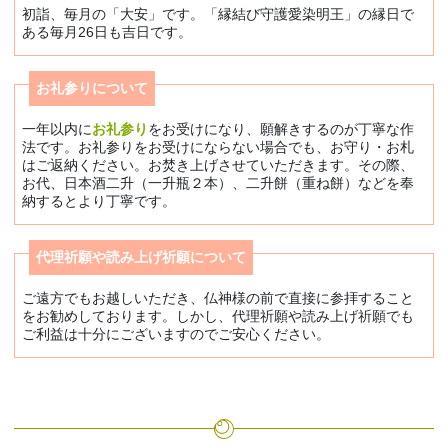
初詣、毎月の「大安」です。「縁結び守護愛染明王」の縁日で
ある毎月26日も吉日です。
お礼参りについて
一年以内に
お礼参り
をお受けになり、願解きするのが丁寧な作
法です。お礼参りをお受けにならない場合でも、お守り・お札
はご返納ください。お焚き上げさせていただきます。その際、
お代、日本酒二升（一升瓶２本）、二升餅（重ね餅）などを奉
納するとより丁寧です。
代理祈願や読み上げ祈願について
ご遠方でもお越しいただき、仏神様の前で直接に参拝すること
をお勧めしております。しかし、代理祈願や読み上げ祈願でも
ご利益は十分にございますのでご安心ください。