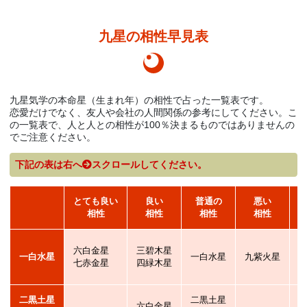
九星の相性早見表
九星気学の本命星（生まれ年）の相性で占った一覧表です。
恋愛だけでなく、友人や会社の人間関係の参考にしてください。こ
の一覧表で、人と人との相性が100％決まるものではありませんの
でご注意ください。
下記の表は右へ
スクロールしてください。
とても良い
良い
普通の
悪い
相性
相性
相性
相性
六白金星
三碧木星
一白水星
一白水星
九紫火星
七赤金星
四緑木星
二黒土星
二黒土星
六白金星