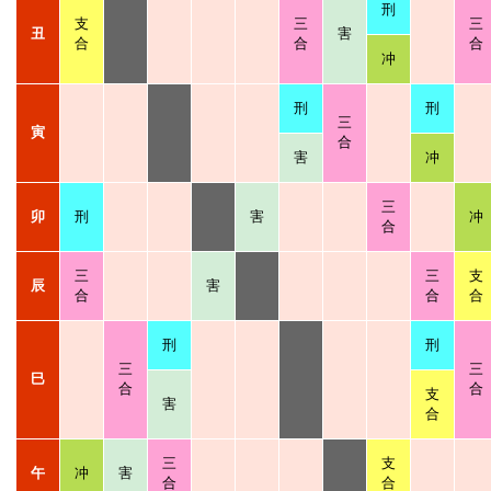
刑
支
三
三
丑
害
合
合
合
冲
刑
刑
三
寅
合
害
冲
三
卯
刑
害
冲
合
三
三
支
辰
害
合
合
合
刑
刑
三
三
巳
合
合
支
害
合
三
支
午
冲
害
合
合