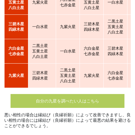
五黄土星
九紫火星
五黄土星
一白水星
七赤金星
八白土星
八白土星
二黒土星
三碧木星
三碧木星
一白水星
九紫火星
五黄土星
四緑木星
四緑木星
八白土星
二黒土星
六白金星
六白金星
三碧木星
五黄土星
一白水星
七赤金星
七赤金星
四緑木星
八白土星
二黒土星
三碧木星
六白金星
九紫火星
五黄土星
九紫火星
四緑木星
七赤金星
八白土星
自分の九星を調べたい人はこちら
悪い相性の場合は縁結び（良縁祈願）によって改善できますし、良
い相性の場合には縁結び（良縁祈願）によって最悪の結果を避ける
ことができるでしょう。