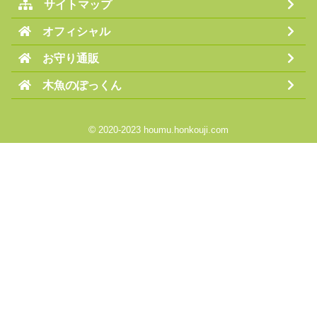
サイトマップ
オフィシャル
お守り通販
木魚のぽっくん
©
2020-2023 houmu.honkouji.com