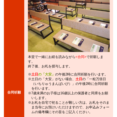
本堂で一緒にお経を読みながら
<合同>
で祈願しま
す。
終了後、お札を授与します。
土日
の「大安」
の午後2時に合同祈願を行います。
土日の「大安」がない場合、
土日
の「一粒万倍日
（いちりゅうまんばいび）」の午後2時に合同祈願
を行います。
合同祈願
7歳未満のお子様は16歳以上の保護者と同席をお願
いします。
お札を自宅で祀ることが難しい方は、お札をそのま
ま当寺にお預けいただけますので、お申込みフォー
ムの備考欄にその旨をご記入ください。