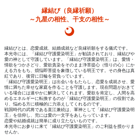
縁結び（良縁祈願）
～九星の相性、干支の相性～
縁結びとは、恋愛成就、結婚成就など良縁祈願をする儀式です。
本光寺には、「縁結び守護愛染明王」が勧請されており、縁結びや
愛の神として守護しています。「縁結び守護愛染明王」は、愛情・
情欲をつかさどり、愛欲貪染をそのまま浄菩提心（悟りの心）にか
える力をもち、煩悩即菩提を象徴している明王です。その身色は真
紅であり、後背に日輪を背負っています。
「縁結び守護愛染明王」は出会いをもたらし、恋愛を成就させ、愛
情に満ちた幸せな家庭を作ることを守護します。現在問題がおきて
いる場合には速やかに解決してくれます。愛欲を肯定し、人間を高
めるエネルギーに転換するのが「縁結び守護愛染明王」の役割であ
り、悩める方に積極的に力添えしてくれるのです。
戦国時代の武将である直江兼続は、軍神として「縁結び守護愛染明
王」を信仰し、兜には愛の一文字をあしらっています。
恋愛や結婚成就は簡単に成り立たないものです。
本光寺にお参りに来て「縁結び守護愛染明王」のご利益を授かりま
せんか。