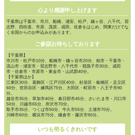
心より感謝申し上げます
千葉県は千葉市、市川、船橋、浦安、松戸、鎌ヶ谷、八千代、習
志野、四街道、市原、茂原、成田、佐倉をはじめ、関東だけでな
く全国からのお申込みがあります。
ご参詣お待ちしております
【千葉県】
市川市・松戸市10分、船橋市・鎌ヶ谷市20分、柏市・千葉市・
流山市・浦安市・習志野市・八千代市・我孫子市30分、成田
市・佐倉市・市原市・東金市・山武郡40分。
【千葉県ほか】
江東区30分、葛飾区・江戸川区40分、杉並区・板橋区・足立区
60分、世田谷区・練馬区75分、大田区・町田市・八王子市90
分。
越谷市35分、草加市40分、春日部市45分、さいたま市・川口市
50分、川越市65分、所沢市70分。
取手市35分、つくば市50分、牛久市55分、土浦市70分。
川崎市60分、横浜市75分、鎌倉市・藤沢市90分。
いつも明るくきれいです