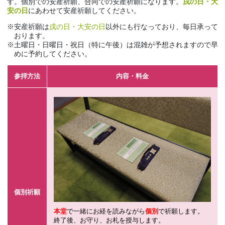
す。個別での安産祈願、合同での安産祈願になります。
戌の日・大
安の日
にあわせて安産祈願してください。
安産祈願は
戌の日・大安の日
以外にも行なっており、毎日承って
おります。
土曜日・日曜日・祝日（特に午後）は混雑が予想されますので早
めに予約してください。
参拝方法
内容・料金
個別祈願
本堂
で一緒にお経を読みながら
個別
で祈願します。
終了後、お守り、お札を授与します。