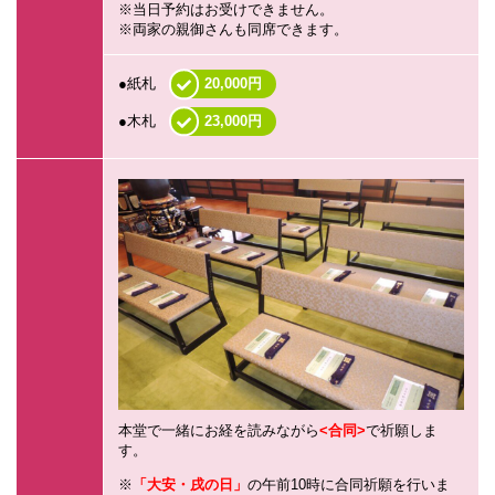
※当日予約はお受けできません。
※両家の親御さんも同席できます。
●紙札
20,000円
●木札
23,000円
本堂で一緒にお経を読みながら
<合同>
で祈願しま
す。
「大安・戌の日」
の午前10時に合同祈願を行いま