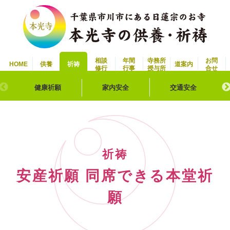
相談
年間
寺務所
お問
HOME
供養
祈祷
道案内
修行
行事
授与所
合せ
健康祈願
家内安全
交通安全
祈祷
安産祈願 同席できる本堂祈
願