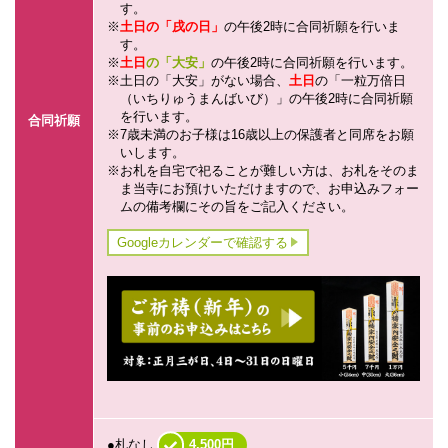
す。
土日の「戌の日」
の午後2時に合同祈願を行いま
す。
土日
の「大安」
の午後2時に合同祈願を行います。
土日の「大安」がない場合、
土日
の「一粒万倍日
（いちりゅうまんばいび）」の午後2時に合同祈願
を行います。
合同祈願
7歳未満のお子様は16歳以上の保護者と同席をお願
いします。
お札を自宅で祀ることが難しい方は、お札をそのま
ま当寺にお預けいただけますので、お申込みフォー
ムの備考欄にその旨をご記入ください。
Googleカレンダーで確認する
●札なし
4,500円