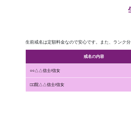
生前戒名は定額料金なので安心です。また、ランク分
戒名の内容
○○△△信士/信女
□□院△△信士/信女