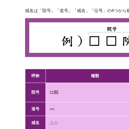
戒名は「院号」「道号」「戒名」「位号」の4つから
呼称
種類
院号
□□院
道号
○○
戒名
△△