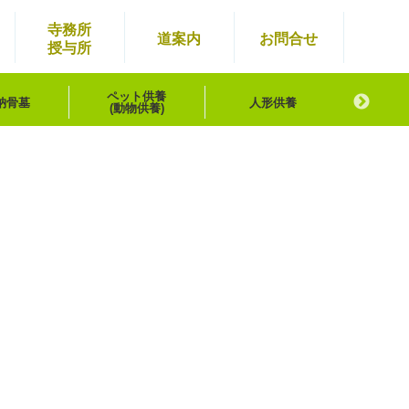
寺務所
道案内
お問
合せ
授与所
ペット供養
納骨墓
人形供養
浄霊
(動物供養)