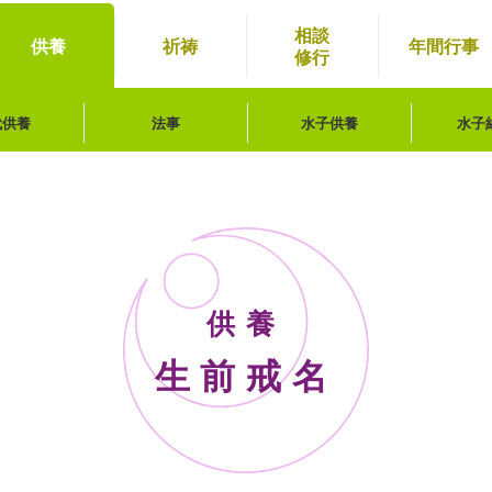
相談
供養
祈祷
年間
行事
修行
代供養
法事
水子供養
水子
供養
生前戒名