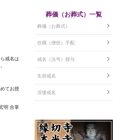
葬儀（お葬式）一覧
葬儀（お葬式）
住職（僧侶）手配
から戒名は
戒名（法号）授与
す。
生前戒名
こめてお授
没後戒名
宏明 合掌