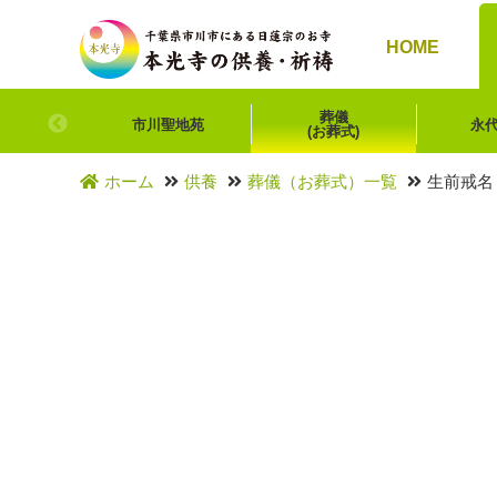
HOME
葬儀
市川聖地苑
永
(お葬式)
ホーム
供養
葬儀（お葬式）一覧
生前戒名