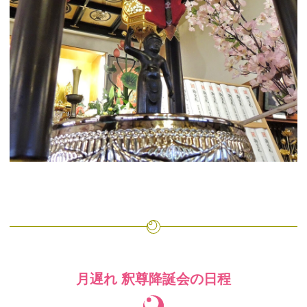
月遅れ 釈尊降誕会の日程