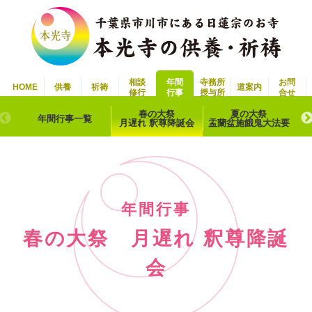
相談
年間
寺務所
お問
HOME
供養
祈祷
道案内
修行
行事
授与所
合せ
春の大祭
夏の大祭
年間行事一覧
月遅れ 釈尊降誕会
盂蘭盆施餓鬼大法要
年間行事
春の大祭 月遅れ 釈尊降誕
会