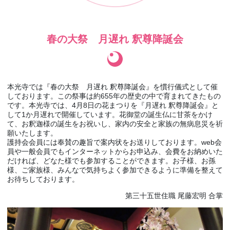
春の大祭 月遅れ 釈尊降誕会
本光寺では『春の大祭 月遅れ 釈尊降誕会』を慣行儀式として催
しております。この祭事は約655年の歴史の中で育まれてきたもの
です。本光寺では、4月8日の花まつりを『月遅れ 釈尊降誕会』と
して1か月遅れで開催しています。花御堂の誕生仏に甘茶をかけ
て、お釈迦様の誕生をお祝いし、家内の安全と家族の無病息災を祈
願いたします。
護持会会員には奉賛の趣旨で案内状をお送りしております。web会
員や一般会員でもインターネットからお申込み、会費をお納めいた
だければ、どなた様でも参加することができます。お子様、お孫
様、ご家族様、みんなで気持ちよく参加できるように準備を整えて
お待ちしております。
第三十五世住職 尾藤宏明 合掌