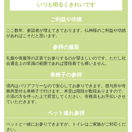
いつも明るくきれいです
ご利益や功徳
ここ数年、参詣者が増えてきております。仏神様のご利益や功徳
があればこそだと思います。
参拝の服装
礼服や喪服等の正装でお参りするのが望ましいのです。ただし社
会通念上の常識の範囲であれば普段着でも構いません。
車椅子の参拝
境内はバリアフリーなので安心してお参りできます。授与所や寺
務所受付も車椅子で行けます。本堂は階段が数段ありますので、
介添の方を伴った上で昇堂してください。寺務員もお手伝いさせ
ていただきます。
ペット連れ参拝
ペットと一緒にお参りできますが、トイレはご家族がご対応くだ
さい。