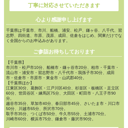
丁寧に対応させていただきます
心より感謝申し上げます
千葉県は千葉市、市川、船橋、浦安、松戸、鎌ヶ谷、八千代、習
志野、四街道、市原、茂原、成田、佐倉をはじめ、関東だけでな
く全国からのお申込みがあります。
ご参詣お待ちしております
【千葉県】
市川市・松戸市10分、船橋市・鎌ヶ谷市20分、柏市・千葉市・
流山市・浦安市・習志野市・八千代市・我孫子市30分、成田
市・佐倉市・市原市・東金市・山武郡40分。
【千葉県ほか】
江東区30分、葛飾区・江戸川区40分、杉並区・板橋区・足立区
60分、世田谷区・練馬区75分、大田区・町田市・八王子市90
分。
越谷市35分、草加市40分、春日部市45分、さいたま市・川口市
50分、川越市65分、所沢市70分。
取手市35分、つくば市50分、牛久市55分、土浦市70分。
川崎市60分、横浜市75分、鎌倉市・藤沢市90分。