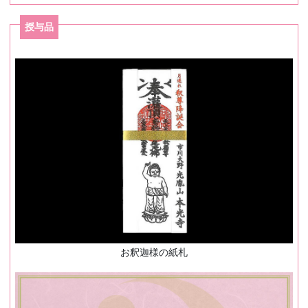
授与品
お釈迦様の紙札