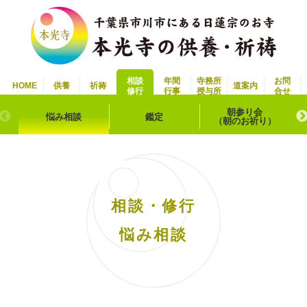
相談
年間
寺務所
お問
HOME
供養
祈祷
道案内
修行
行事
授与所
合せ
朝参り会
悩み相談
鑑定
（朝のお祈り）
相談・修行
悩み相談