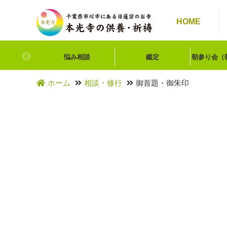
HOME
悩み相談
鑑定
朝参り会
（
ホーム
相談・修行
御首題・御朱印