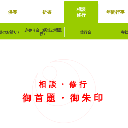
相談
供養
祈祷
年間
行事
修行
夕参り会
（瞑想と唱題
朝のお祈り）
信行会
寺
行）
相談・修行
御首題・御朱印