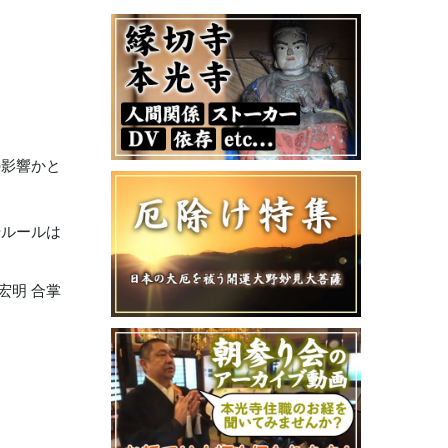
の影響かと
やルールは
宏明 合掌