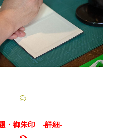
題・御朱印
-詳細-