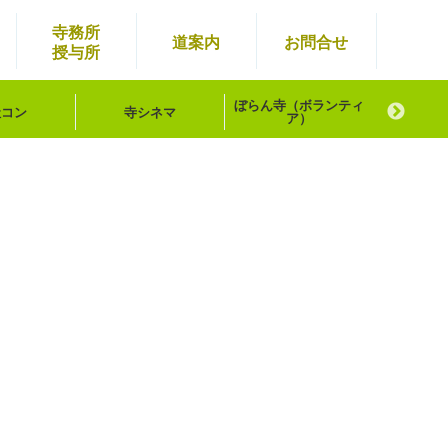
寺務所
道案内
お問
合せ
授与所
ぼらん寺
（ボランティ
社コン
寺シネマ
お寺
ア）