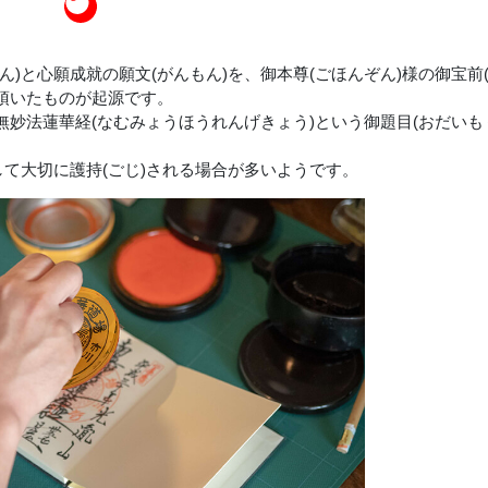
ん)と心願成就の願文(がんもん)を、御本尊(ごほんぞん)様の御宝前
て頂いたものが起源です。
無妙法蓮華経(なむみょうほうれんげきょう)という御題目(おだいも
して大切に護持(ごじ)される場合が多いようです。