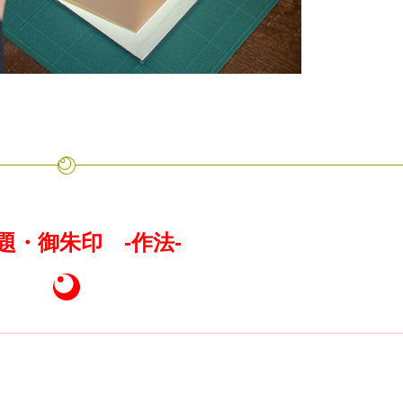
題・御朱印
-作法-