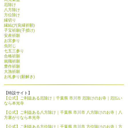
厄除け
八方除け
方位除け
縁切り
縁結び(良縁祈願)
子宝祈願(子授け)
安産祈願
お宮参り
虫封じ
七五三参り
合格祈願
就職祈願
豊作祈願
大漁祈願
お礼参り(願解き)
【特設サイト】
【公式】ご利益ある厄除け｜千葉県 市川市 厄除けのお寺｜厄払い
なら本光寺
【公式】ご利益ある八方除け｜千葉県 市川市 八方除けのお寺｜八
方塞がりなら本光寺
【公式】ご利益ある方位除け｜千葉県 市川市 方位除けのお寺｜方