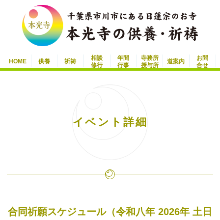
相談
年間
寺務所
お問
HOME
供養
祈祷
道案内
修行
行事
授与所
合せ
イベント詳細
合同祈願スケジュール（令和八年 2026年 土日